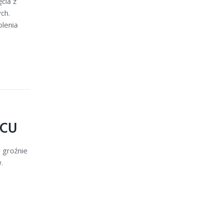
cia z
ch.
lenia
ŃCU
 groźnie
.