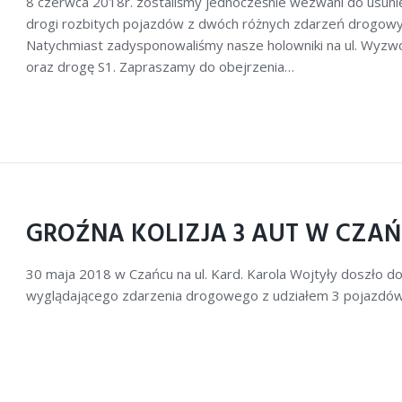
8 czerwca 2018r. zostaliśmy jednocześnie wezwani do usunię
drogi rozbitych pojazdów z dwóch różnych zdarzeń drogowy
Natychmiast zadysponowaliśmy nasze holowniki na ul. Wyzwo
oraz drogę S1. Zapraszamy do obejrzenia…
GROŹNA KOLIZJA 3 AUT W CZA
30 maja 2018 w Czańcu na ul. Kard. Karola Wojtyły doszło do
wyglądającego zdarzenia drogowego z udziałem 3 pojazdów