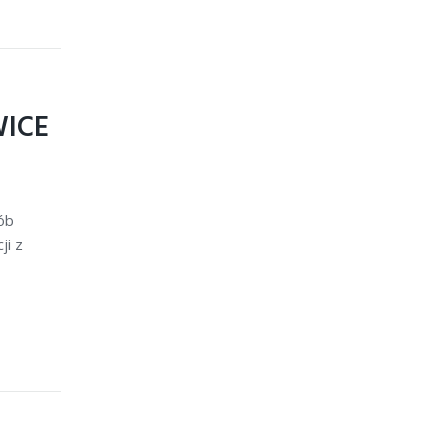
ICE
ób
ji z