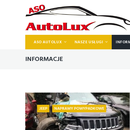
ASO AUTOLUX
NASZE USŁUGI
INFOR
INFORMACJE
JEEP
NAPRAWY POWYPADKOWE