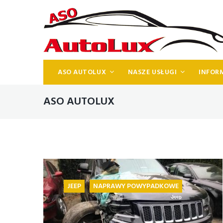
ASO AUTOLUX
NASZE USŁUGI
INFOR
ASO AUTOLUX
JEEP
NAPRAWY POWYPADKOWE