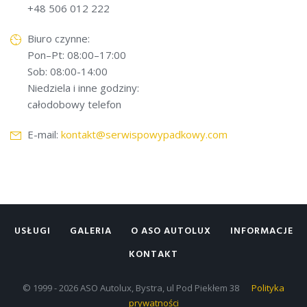
+48 506 012 222
Biuro czynne:
Pon–Pt: 08:00–17:00
Sob: 08:00-14:00
Niedziela i inne godziny:
całodobowy telefon
E-mail:
kontakt@serwispowypadkowy.com
USŁUGI
GALERIA
O ASO AUTOLUX
INFORMACJE
KONTAKT
© 1999 - 2026 ASO Autolux, Bystra, ul Pod Piekłem 38
Polityka
prywatności