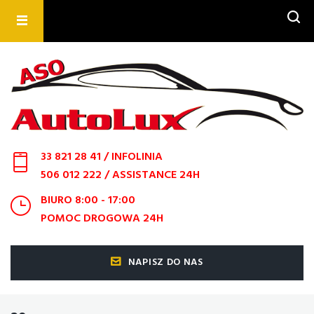
SZUKAJ
33 821 28 41
/ INFOLINIA
506 012 222
/ ASSISTANCE 24H
BIURO 8:00 - 17:00
POMOC DROGOWA 24H
NAPISZ DO NAS