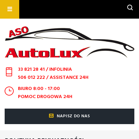
SZUKAJ
33 821 28 41
/ INFOLINIA
506 012 222
/ ASSISTANCE 24H
BIURO 8:00 - 17:00
POMOC DROGOWA 24H
NAPISZ DO NAS