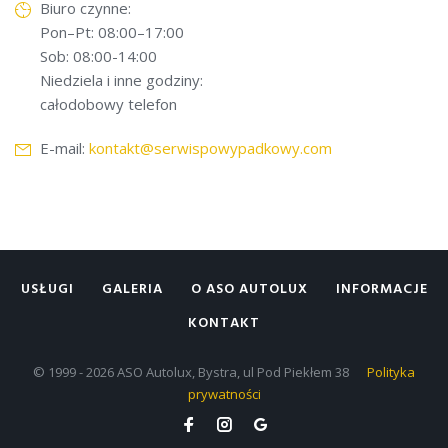
Biuro czynne:
Pon–Pt: 08:00–17:00
Sob: 08:00-14:00
Niedziela i inne godziny:
całodobowy telefon
E-mail:
kontakt@serwispowypadkowy.com
USŁUGI
GALERIA
O ASO AUTOLUX
INFORMACJE
KONTAKT
© 1999 - 2026 ASO Autolux, Bystra, ul Pod Piekłem 38
Polityka
prywatności