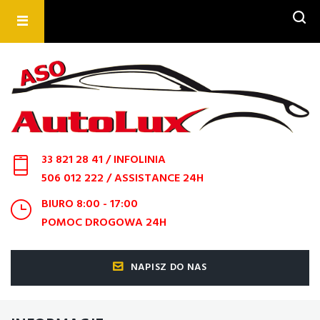
SZUKAJ
33 821 28 41
/ INFOLINIA
506 012 222
/ ASSISTANCE 24H
BIURO 8:00 - 17:00
POMOC DROGOWA 24H
NAPISZ DO NAS